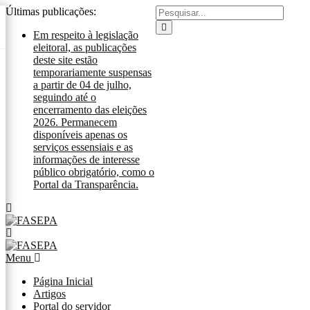
Últimas publicações:
Em respeito à legislação
eleitoral, as publicações
deste site estão
temporariamente suspensas
a partir de 04 de julho,
seguindo até o
encerramento das eleições
2026. Permanecem
disponíveis apenas os
serviços essensiais e as
informações de interesse
público obrigatório, como o
Portal da Transparência.
Menu
Página Inicial
Artigos
Portal do servidor