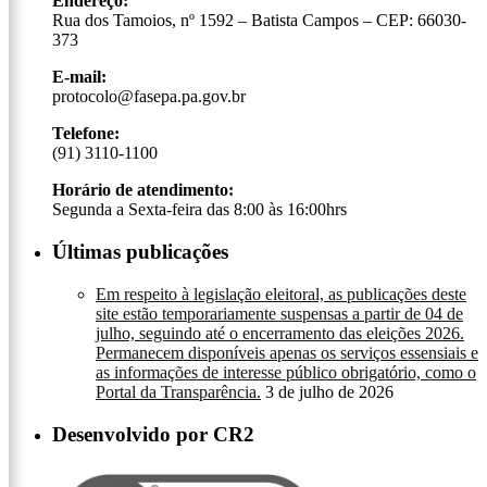
Endereço:
Rua dos Tamoios, nº 1592 – Batista Campos – CEP: 66030-
373
E-mail:
protocolo@fasepa.pa.gov.br
Telefone:
(91) 3110-1100
Horário de atendimento:
Segunda a Sexta-feira das 8:00 às 16:00hrs
Últimas publicações
Em respeito à legislação eleitoral, as publicações deste
site estão temporariamente suspensas a partir de 04 de
julho, seguindo até o encerramento das eleições 2026.
Permanecem disponíveis apenas os serviços essensiais e
as informações de interesse público obrigatório, como o
Portal da Transparência.
3 de julho de 2026
Desenvolvido por CR2