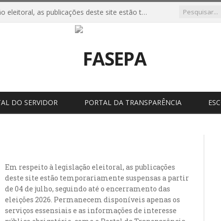
Em respeito à legislação eleitoral, as publicações deste site estão temporariamente suspensas a partir de 04 de julho, seguindo até o encerramento das eleições 2026. Permanecem disponíveis apenas os serviços essensiais e as informações de interesse público obrigatório, como o Portal da Transparência.
AL DO SERVIDOR
PORTAL DA TRANSPARÊNCIA
ES
Em respeito à legislação eleitoral, as publicações
deste site estão temporariamente suspensas a partir
de 04 de julho, seguindo até o encerramento das
eleições 2026. Permanecem disponíveis apenas os
serviços essensiais e as informações de interesse