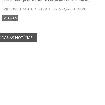
público obrigatório, como o Portal da Transparência.
CARTILHA DEFESO ELEITORAL 2026 – LEGISLAÇÃO ELEITORAL
VEJA MAIS
ODAS AS NOTÍCIAS