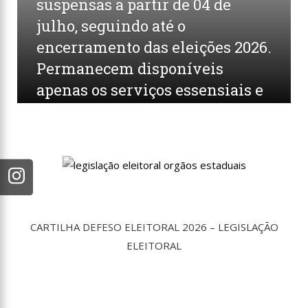
suspensas a partir de 04 de
julho, seguindo até o
encerramento das eleições 2026.
Permanecem disponíveis
apenas os serviços essensiais e
as informações de interesse
público obrigatório, como o
Portal da Transparência.
por
ASCOM/FASEPA
em
3 DE JULHO DE 2026
0
COMENTÁRIOS
CARTILHA DEFESO ELEITORAL 2026 – LEGISLAÇÃO
ELEITORAL