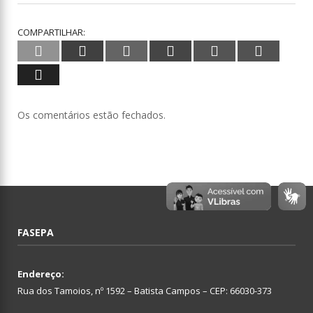
COMPARTILHAR:
Twitter
Facebook
Google+
Pinterest
LinkedIn
Tumblr
Email
Os comentários estão fechados.
FASEPA
Endereço:
Rua dos Tamoios, nº 1592 – Batista Campos – CEP: 66030-373