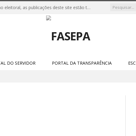
Em respeito à legislação eleitoral, as publicações deste site estão temporariamente suspensas a partir de 04 de julho, seguindo até o encerramento das eleições 2026. Permanecem disponíveis apenas os serviços essensiais e as informações de interesse público obrigatório, como o Portal da Transparência.
AL DO SERVIDOR
PORTAL DA TRANSPARÊNCIA
ES