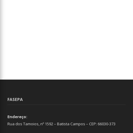
FASEPA
Endereço:
Rua dos Tamoios, nº 1592 – Batista Campos – CEP: 66030-373