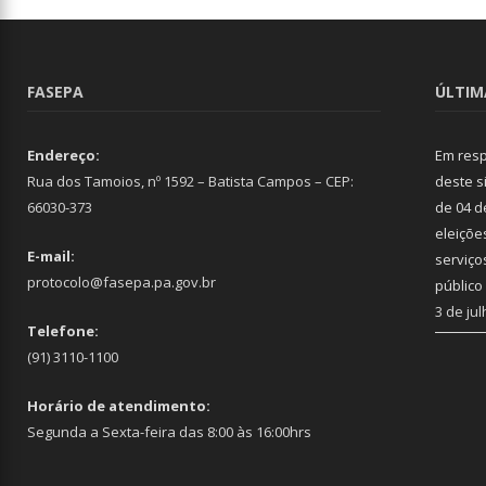
FASEPA
ÚLTIM
Endereço:
Em resp
Rua dos Tamoios, nº 1592 – Batista Campos – CEP:
deste s
66030-373
de 04 d
eleiçõe
E-mail:
serviço
protocolo@fasepa.pa.gov.br
público
3 de ju
Telefone:
(91) 3110-1100
Horário de atendimento:
Segunda a Sexta-feira das 8:00 às 16:00hrs